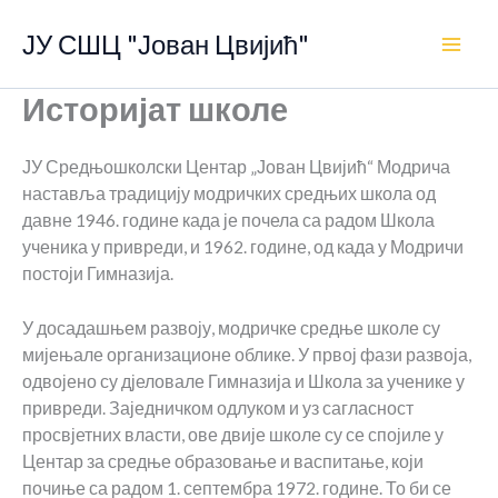
Пређи
ЈУ СШЦ "Јован Цвијић"
на
Main
садржај
Историјат школе
Men
ЈУ Средњошколски Центар „Јован Цвијић“ Модрича
наставља традицију модричких средњих школа од
давне 1946. године када је почела са радом Школа
ученика у привреди, и 1962. године, од када у Модричи
постоји Гимназија.
У досадашњем развоју, модричке средње школе су
мијењале организационе облике. У првој фази развоја,
одвојено су дјеловале Гимназија и Школа за ученике у
привреди. Заједничком одлуком и уз сагласност
просвјетних власти, ове двије школе су се спојиле у
Центар за средње образовање и васпитање, који
почиње са радом 1. септембра 1972. године. То би се