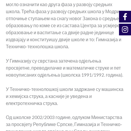
могло означити као друга фаза у развоју средњих
школа. Трећа фаза у развоју средњих школа у Модричи
отпочиње ступањем на снагу новог Закона о средњем
образовању по коме се из састава Центра за усмјерено
образовање и васпитање са двије радне јединице
издвајају и конституишу двије школе и то: Гимназија и
Техничко-технолошка школа.
У Гимназију су сврстана затечена одјељења
просвјетне, преводилачке и математичке струке и пет
новоуписаних одјељења (школска 1991/1992. година).
У Техничко-технолошкој школи задржане су машинска
и хемијска струка, а касније је уведена и
електротехничка струка.
Од школске 2002/2003 године, одлуком Министарства
за просвјету Републике Српске, Гимназија и Техничко-